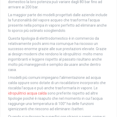
domestico la loro potenza può variare dagli 80 bar fino ad
arrivare ai 200 bar.
La maggior parte dei modelli progettati dalle aziende include
la funzionalità del vapore acqueo che trasforma l’acqua
presente nella pompa in vapore perfetto ad eliminare anche
lo sporco più ostinato sciogliendolo.
Questa tipologia di elettrodomestico è in commercio da
relativamente pochi anni ma comunque ha riscosso un
successo enorme grazie alle sue prestazioni elevate. Grazie
ai design moderni che rendono le idropulitrici molto meno
ingombranti e leggere rispetto al passato risultano anche
molto più maneggevoli e semplici da usare anche dentro
casa.
I modelli più comuni impiegano l’alimentazione ad acqua
calda oppure sono dotate di un riscaldatore incorporato che
riscalda l’acqua e può anche trasformarla in vapore. Le
idropulitrici acqua calda
sono preferite rispetto ad altre
tipologie poiché è risaputo che nel momento in cui l’acqua
raggiunge una temperatura di 100° ha delle funzioni
igienizzanti che riescono ad eliminare i batteri.
Quando si puliscono le superfici con stracci o panni, come si