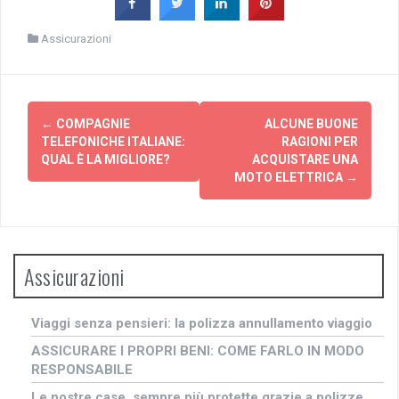
Assicurazioni
Navigazione
←
COMPAGNIE
ALCUNE BUONE
articolo
TELEFONICHE ITALIANE:
RAGIONI PER
QUAL È LA MIGLIORE?
ACQUISTARE UNA
MOTO ELETTRICA
→
Assicurazioni
Viaggi senza pensieri: la polizza annullamento viaggio
ASSICURARE I PROPRI BENI: COME FARLO IN MODO
RESPONSABILE
Le nostre case, sempre più protette grazie a polizze