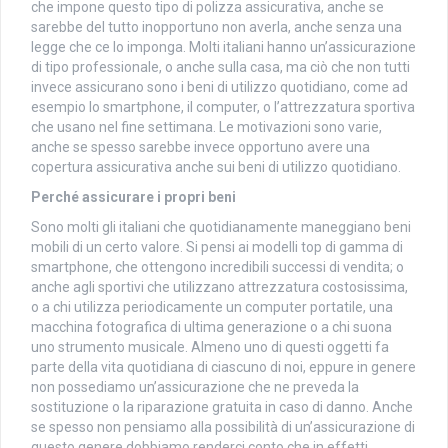
che impone questo tipo di polizza assicurativa, anche se
sarebbe del tutto inopportuno non averla, anche senza una
legge che ce lo imponga. Molti italiani hanno un’assicurazione
di tipo professionale, o anche sulla casa, ma ciò che non tutti
invece assicurano sono i beni di utilizzo quotidiano, come ad
esempio lo smartphone, il computer, o l’attrezzatura sportiva
che usano nel fine settimana. Le motivazioni sono varie,
anche se spesso sarebbe invece opportuno avere una
copertura assicurativa anche sui beni di utilizzo quotidiano.
Perché assicurare i propri beni
Sono molti gli italiani che quotidianamente maneggiano beni
mobili di un certo valore. Si pensi ai modelli top di gamma di
smartphone, che ottengono incredibili successi di vendita; o
anche agli sportivi che utilizzano attrezzatura costosissima,
o a chi utilizza periodicamente un computer portatile, una
macchina fotografica di ultima generazione o a chi suona
uno strumento musicale. Almeno uno di questi oggetti fa
parte della vita quotidiana di ciascuno di noi, eppure in genere
non possediamo un’assicurazione che ne preveda la
sostituzione o la riparazione gratuita in caso di danno. Anche
se spesso non pensiamo alla possibilità di un’assicurazione di
questo genere dobbiamo renderci conto che in effetti