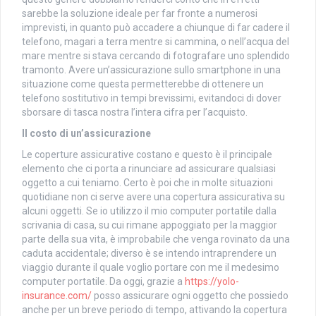
sarebbe la soluzione ideale per far fronte a numerosi
imprevisti, in quanto può accadere a chiunque di far cadere il
telefono, magari a terra mentre si cammina, o nell’acqua del
mare mentre si stava cercando di fotografare uno splendido
tramonto. Avere un’assicurazione sullo smartphone in una
situazione come questa permetterebbe di ottenere un
telefono sostitutivo in tempi brevissimi, evitandoci di dover
sborsare di tasca nostra l’intera cifra per l’acquisto.
Il costo di un’assicurazione
Le coperture assicurative costano e questo è il principale
elemento che ci porta a rinunciare ad assicurare qualsiasi
oggetto a cui teniamo. Certo è poi che in molte situazioni
quotidiane non ci serve avere una copertura assicurativa su
alcuni oggetti. Se io utilizzo il mio computer portatile dalla
scrivania di casa, su cui rimane appoggiato per la maggior
parte della sua vita, è improbabile che venga rovinato da una
caduta accidentale; diverso è se intendo intraprendere un
viaggio durante il quale voglio portare con me il medesimo
computer portatile. Da oggi, grazie a
https://yolo-
insurance.com/
posso assicurare ogni oggetto che possiedo
anche per un breve periodo di tempo, attivando la copertura