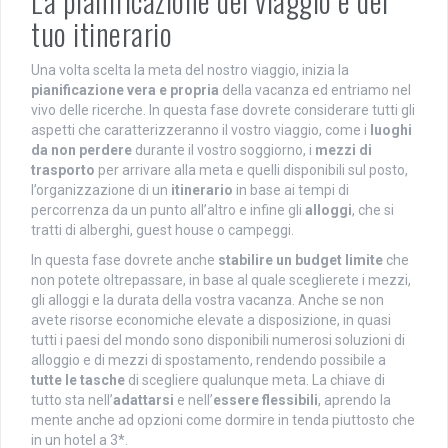
La pianificazione del viaggio e del
tuo itinerario
Una volta scelta la meta del nostro viaggio, inizia la
pianificazione vera e propria
della vacanza ed entriamo nel
vivo delle ricerche. In questa fase dovrete considerare tutti gli
aspetti che caratterizzeranno il vostro viaggio, come i
luoghi
da non perdere
durante il vostro soggiorno, i
mezzi di
trasporto
per arrivare alla meta e quelli disponibili sul posto,
l’organizzazione di un
itinerario
in base ai tempi di
percorrenza da un punto all’altro e infine gli
alloggi
, che si
tratti di alberghi, guest house o campeggi.
In questa fase dovrete anche
stabilire un budget limite
che
non potete oltrepassare, in base al quale sceglierete i mezzi,
gli alloggi e la durata della vostra vacanza. Anche se non
avete risorse economiche elevate a disposizione, in quasi
tutti i paesi del mondo sono disponibili numerosi soluzioni di
alloggio e di mezzi di spostamento, rendendo possibile a
tutte le tasche
di scegliere qualunque meta. La chiave di
tutto sta nell’
adattarsi
e nell’
essere flessibili
, aprendo la
mente anche ad opzioni come dormire in tenda piuttosto che
in un hotel a 3*.