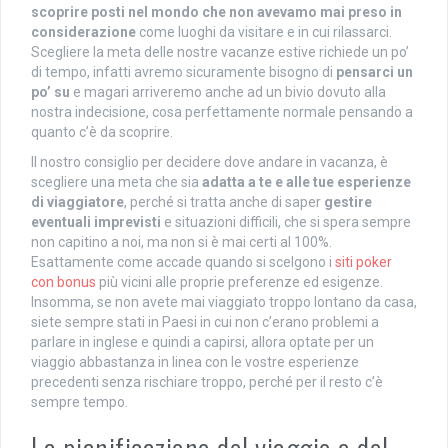
scoprire posti nel mondo che non avevamo mai preso in
considerazione
come luoghi da visitare e in cui rilassarci.
Scegliere la meta delle nostre vacanze estive richiede un po’
di tempo, infatti avremo sicuramente bisogno di
pensarci un
po’ su
e magari arriveremo anche ad un bivio dovuto alla
nostra indecisione, cosa perfettamente normale pensando a
quanto c’è da scoprire.
Il nostro consiglio per decidere dove andare in vacanza, è
scegliere una meta che sia
adatta a te e alle tue esperienze
di viaggiatore
, perché si tratta anche di saper
gestire
eventuali imprevisti
e situazioni difficili, che si spera sempre
non capitino a noi, ma non si è mai certi al 100%.
Esattamente come accade quando si scelgono i
siti poker
con bonus
più vicini alle proprie preferenze ed esigenze.
Insomma, se non avete mai viaggiato troppo lontano da casa,
siete sempre stati in Paesi in cui non c’erano problemi a
parlare in inglese e quindi a capirsi, allora optate per un
viaggio abbastanza in linea con le vostre esperienze
precedenti senza rischiare troppo, perché per il resto c’è
sempre tempo.