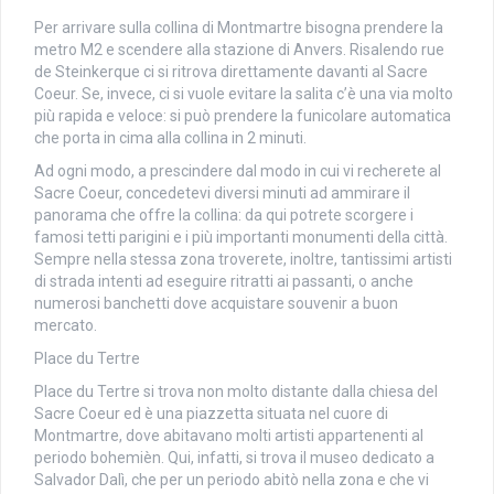
Per arrivare sulla collina di Montmartre bisogna prendere la
metro M2 e scendere alla stazione di Anvers. Risalendo rue
de Steinkerque ci si ritrova direttamente davanti al Sacre
Coeur. Se, invece, ci si vuole evitare la salita c’è una via molto
più rapida e veloce: si può prendere la funicolare automatica
che porta in cima alla collina in 2 minuti.
Ad ogni modo, a prescindere dal modo in cui vi recherete al
Sacre Coeur, concedetevi diversi minuti ad ammirare il
panorama che offre la collina: da qui potrete scorgere i
famosi tetti parigini e i più importanti monumenti della città.
Sempre nella stessa zona troverete, inoltre, tantissimi artisti
di strada intenti ad eseguire ritratti ai passanti, o anche
numerosi banchetti dove acquistare souvenir a buon
mercato.
Place du Tertre
Place du Tertre si trova non molto distante dalla chiesa del
Sacre Coeur ed è una piazzetta situata nel cuore di
Montmartre, dove abitavano molti artisti appartenenti al
periodo bohemièn. Qui, infatti, si trova il museo dedicato a
Salvador Dalì, che per un periodo abitò nella zona e che vi