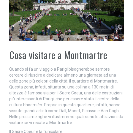
Cosa visitare a Montmartre
Quando si fa un viaggio a Parigi bisognerebbe sempre
cercare di riuscire a dedicare almeno una giornata ad una
delle zone più celebri della città: il quartiere di Montmartre.
Questa zona, infatti, situata su una collina a 130 metri di
altezza è famosa sia per il Sacre Coeur, una delle costruzioni
più interessanti di Parigi, che per essere stata il centro della
cultura bhoemièn. Proprio in questo quartiere, infatti, hanno
vissuto grandi artisti come Dalì, Monet, Picasso e Van Gogh.
Nelle prossime righe vi illustreremo quali sono le attrazioni da
visitare se vi recate a Montmartre.
Il Sacre Coeur e la funicolare