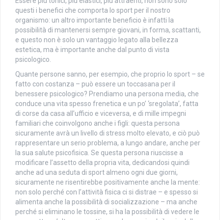
Essere più tonici, più elastici, più attraenti, non sono solo
questi i benefici che comporta lo sport per il nostro
organismo: un altro importante beneficio è infatti la
possibilità di mantenersi sempre giovani, in forma, scattanti,
e questo non è solo un vantaggio legato alla bellezza
estetica, ma è importante anche dal punto di vista
psicologico.
Quante persone sanno, per esempio, che proprio lo sport – se
fatto con costanza – può essere un toccasana per il
benessere psicologico? Prendiamo una persona media, che
conduce una vita spesso frenetica e un po’ ‘sregolata’, fatta
di corse da casa all’ufficio e viceversa, e di mille impegni
familiari che coinvolgono anche i figli: questa persona
sicuramente avrà un livello di stress molto elevato, e ciò può
rappresentare un serio problema, a lungo andare, anche per
la sua salute psicofisica. Se questa persona riuscisse a
modificare l’assetto della propria vita, dedicandosi quindi
anche ad una seduta di sport almeno ogni due giorni,
sicuramente ne risentirebbe positivamente anche la mente:
non solo perché con l’attività fisica ci si distrae – e spesso si
alimenta anche la possibilità di socializzazione – ma anche
perché si eliminano le tossine, si ha la possibilità di vedere le