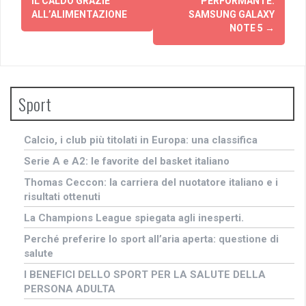
articolo
IL CALDO GRAZIE
PERFORMANTE:
ALL’ALIMENTAZIONE
SAMSUNG GALAXY
NOTE 5
→
Sport
Calcio, i club più titolati in Europa: una classifica
Serie A e A2: le favorite del basket italiano
Thomas Ceccon: la carriera del nuotatore italiano e i
risultati ottenuti
La Champions League spiegata agli inesperti.
Perché preferire lo sport all’aria aperta: questione di
salute
I BENEFICI DELLO SPORT PER LA SALUTE DELLA
PERSONA ADULTA