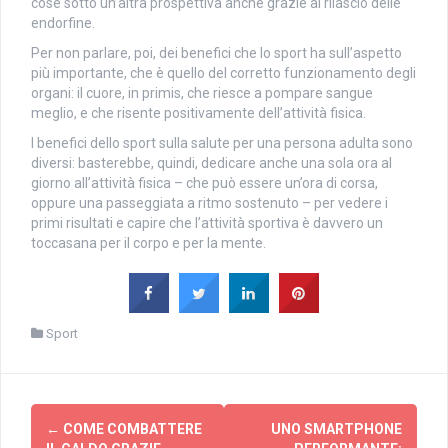
cose sotto un’altra prospettiva anche grazie al rilascio delle
endorfine.
Per non parlare, poi, dei benefici che lo sport ha sull’aspetto
più importante, che è quello del corretto funzionamento degli
organi: il cuore, in primis, che riesce a pompare sangue
meglio, e che risente positivamente dell’attività fisica.
I benefici dello sport sulla salute per una persona adulta sono
diversi: basterebbe, quindi, dedicare anche una sola ora al
giorno all’attività fisica – che può essere un’ora di corsa,
oppure una passeggiata a ritmo sostenuto – per vedere i
primi risultati e capire che l’attività sportiva è davvero un
toccasana per il corpo e per la mente.
Sport
Navigazione
←
COME COMBATTERE
UNO SMARTPHONE